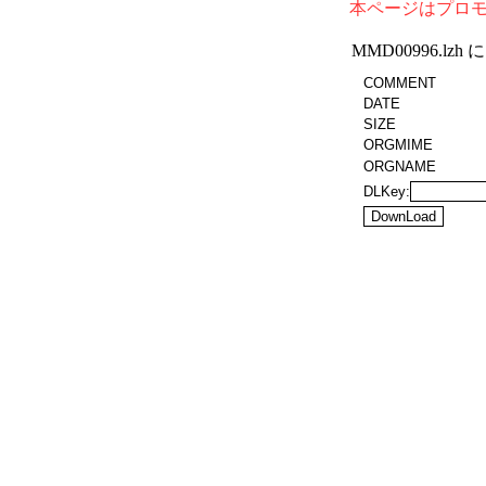
本ページはプロ
MMD00996.l
COMMENT
DATE
SIZE
ORGMIME
ORGNAME
DLKey: