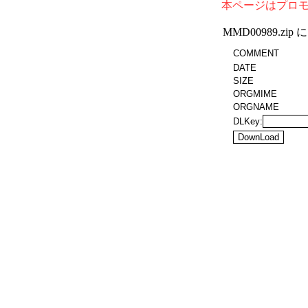
本ページはプロ
MMD00989.z
COMMENT
DATE
SIZE
ORGMIME
ORGNAME
DLKey: