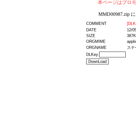
本ページはプロ
MMD00987.z
COMMENT
[DLK
DATE
12/05
SIZE
387K
ORGMIME
appli
ORGNAME
ステー
DLKey: