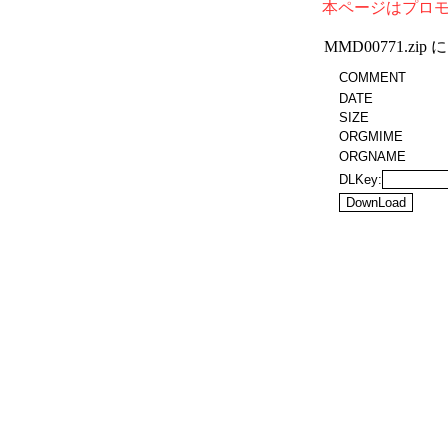
本ページはプロ
MMD00771.z
COMMENT
DATE
SIZE
ORGMIME
ORGNAME
DLKey: