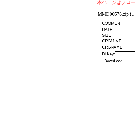
本ページはプロ
MMD00576.z
COMMENT
DATE
SIZE
ORGMIME
ORGNAME
DLKey: