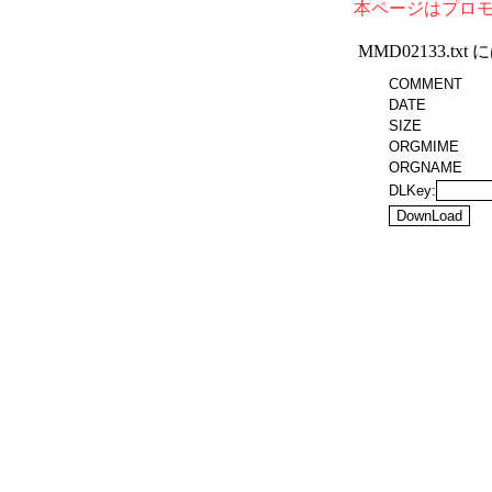
本ページはプロ
MMD02133.t
COMMENT
DATE
SIZE
ORGMIME
ORGNAME
DLKey: