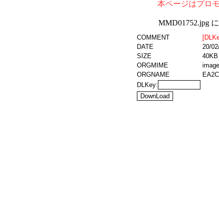
本ページはプロ
MMD01752.j
COMMENT
[DLKe
DATE
20/02
SIZE
40KB 
ORGMIME
image
ORGNAME
EA2C
DLKey: