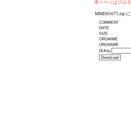
本ページはプロ
MMD01675.z
COMMENT
DATE
SIZE
ORGMIME
ORGNAME
DLKey: