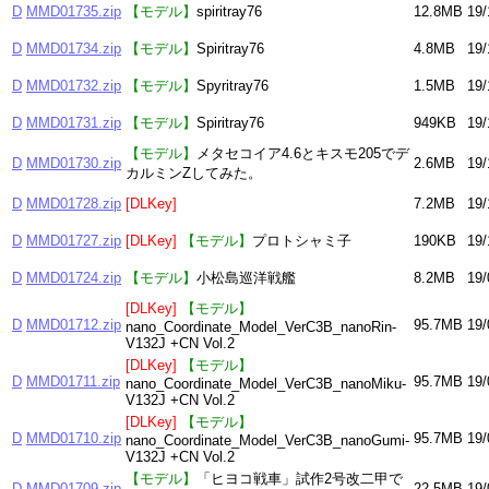
D
MMD01735.zip
【モデル】
spiritray76
12.8MB
19/
D
MMD01734.zip
【モデル】
Spiritray76
4.8MB
19/
D
MMD01732.zip
【モデル】
Spyritray76
1.5MB
19/
D
MMD01731.zip
【モデル】
Spiritray76
949KB
19/
【モデル】
メタセコイア4.6とキスモ205でデ
D
MMD01730.zip
2.6MB
19/
カルミンZしてみた。
D
MMD01728.zip
[DLKey]
7.2MB
19/
D
MMD01727.zip
[DLKey]
【モデル】
プロトシャミ子
190KB
19/
D
MMD01724.zip
【モデル】
小松島巡洋戦艦
8.2MB
19/
[DLKey]
【モデル】
D
MMD01712.zip
95.7MB
19/
nano_Coordinate_Model_VerC3B_nanoRin-
V132J +CN Vol.2
[DLKey]
【モデル】
D
MMD01711.zip
95.7MB
19/
nano_Coordinate_Model_VerC3B_nanoMiku-
V132J +CN Vol.2
[DLKey]
【モデル】
D
MMD01710.zip
95.7MB
19/
nano_Coordinate_Model_VerC3B_nanoGumi-
V132J +CN Vol.2
【モデル】
「ヒヨコ戦車」試作2号改二甲で
D
MMD01709.zip
22.5MB
19/