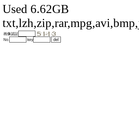
Used 6.62GB
txt,lzh,zip,rar,mpg,avi,bm
画像認証
No.
key