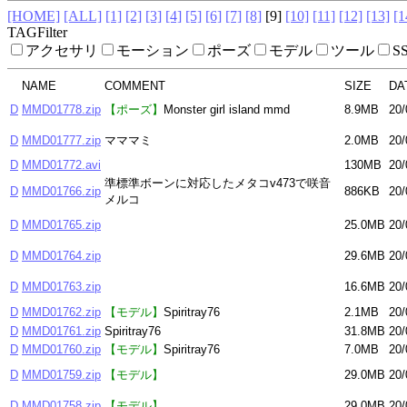
[HOME]
[ALL]
[1]
[2]
[3]
[4]
[5]
[6]
[7]
[8]
[9]
[10]
[11]
[12]
[13]
[1
TAGFilter
アクセサリ
モーション
ポーズ
モデル
ツール
S
NAME
COMMENT
SIZE
DA
D
MMD01778.zip
【ポーズ】
Monster girl island mmd
8.9MB
20/
D
MMD01777.zip
マママミ
2.0MB
20/
D
MMD01772.avi
130MB
20/
準標準ボーンに対応したメタコv473で咲音
D
MMD01766.zip
886KB
20/
メルコ
D
MMD01765.zip
25.0MB
20/
D
MMD01764.zip
29.6MB
20/
D
MMD01763.zip
16.6MB
20/
D
MMD01762.zip
【モデル】
Spiritray76
2.1MB
20/
D
MMD01761.zip
Spiritray76
31.8MB
20/
D
MMD01760.zip
【モデル】
Spiritray76
7.0MB
20/
D
MMD01759.zip
【モデル】
29.0MB
20/
D
MMD01758.zip
【モデル】
29.0MB
20/