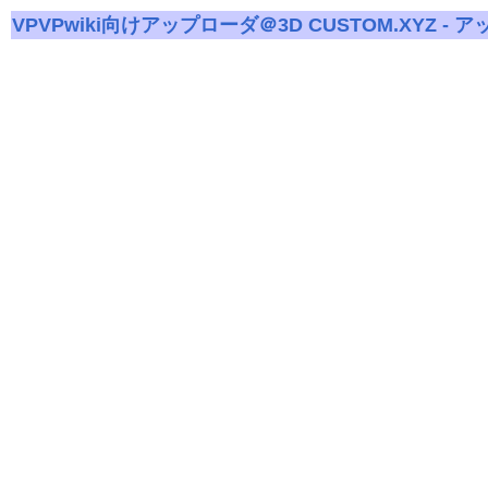
VPVPwiki向けアップローダ＠3D CUSTOM.XYZ - 