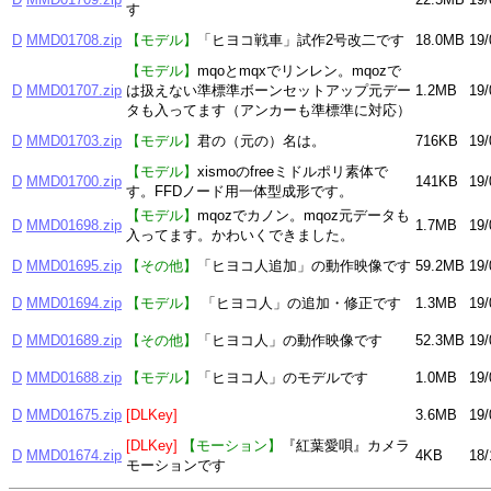
す
D
MMD01708.zip
【モデル】
「ヒヨコ戦車」試作2号改二です
18.0MB
19/
【モデル】
mqoとmqxでリンレン。mqozで
D
MMD01707.zip
は扱えない準標準ボーンセットアップ元デー
1.2MB
19/
タも入ってます（アンカーも準標準に対応）
D
MMD01703.zip
【モデル】
君の（元の）名は。
716KB
19/
【モデル】
xismoのfreeミドルポリ素体で
D
MMD01700.zip
141KB
19/
す。FFDノード用一体型成形です。
【モデル】
mqozでカノン。mqoz元データも
D
MMD01698.zip
1.7MB
19/
入ってます。かわいくできました。
D
MMD01695.zip
【その他】
「ヒヨコ人追加」の動作映像です
59.2MB
19/
D
MMD01694.zip
【モデル】
「ヒヨコ人」の追加・修正です
1.3MB
19/
D
MMD01689.zip
【その他】
「ヒヨコ人」の動作映像です
52.3MB
19/
D
MMD01688.zip
【モデル】
「ヒヨコ人」のモデルです
1.0MB
19/
D
MMD01675.zip
[DLKey]
3.6MB
19/
[DLKey]
【モーション】
『紅葉愛唄』カメラ
D
MMD01674.zip
4KB
18/
モーションです