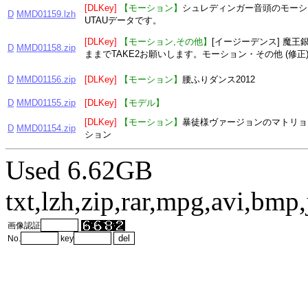
[DLKey]
【モーション】
シュレディンガー音頭のモーシ
D
MMD01159.lzh
UTAUデータです。
[DLKey]
【モーション,その他】
[イージーデンス] 魔王
D
MMD01158.zip
ままでTAKE2お願いします。モーション・その他 (修正
D
MMD01156.zip
[DLKey]
【モーション】
腰ふりダンス2012
D
MMD01155.zip
[DLKey]
【モデル】
[DLKey]
【モーション】
暴徒様ヴァージョンのマトリョ
D
MMD01154.zip
ション
Used 6.62GB
txt,lzh,zip,rar,mpg,avi,bm
画像認証
No.
key