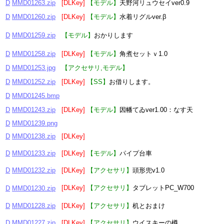
D
MMD01263.zip
[DLKey]
【モデル】
天野河リュウセイver0.9
D
MMD01260.zip
[DLKey]
【モデル】
水着リグルver.β
D
MMD01259.zip
【モデル】
おかりします
D
MMD01258.zip
[DLKey]
【モデル】
角煮セットｖ1.0
D
MMD01253.jpg
【アクセサリ,モデル】
D
MMD01252.zip
[DLKey]
【SS】
お借りします。
D
MMD01245.bmp
D
MMD01243.zip
[DLKey]
【モデル】
因幡てゐver1.00：なす天
D
MMD01239.png
D
MMD01238.zip
[DLKey]
D
MMD01233.zip
[DLKey]
【モデル】
パイプ台車
D
MMD01232.zip
[DLKey]
【アクセサリ】
頭形兜v1.0
[DLKey]
【アクセサリ】
タブレットPC_W700
D
MMD01230.zip
D
MMD01228.zip
[DLKey]
【アクセサリ】
机とおまけ
D
MMD01227.zip
[DLKey]
【アクセサリ】
ウイスキーの樽