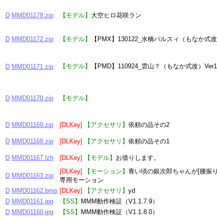
D
MMD01178.zip
【モデル】
大空ヒロ花咲ラン
D
MMD01172.zip
【モデル】
【PMX】130122_水橋パルスィ（もなか式改）V
【モデル】
【PMD】110924_雲山？（もなか式改）Ver1.
D
MMD01171.zip
D
MMD01170.zip
【モデル】
D
MMD01169.zip
[DLKey]
【アクセサリ】
依頼の品その2
D
MMD01168.zip
[DLKey]
【アクセサリ】
依頼の品その1
D
MMD01167.lzh
[DLKey]
【モデル】
お借りします。
[DLKey]
【モーション】
青い頃の銀次郎ちゃんが[腰振りダ
D
MMD01163.zip
専用モーション
D
MMD01162.bmp
[DLKey]
【アクセサリ】
yd
D
MMD01161.jpg
【SS】
MMM動作検証（V1.1.7.9）
D
MMD01160.jpg
【SS】
MMM動作検証（V1.1.8.0）