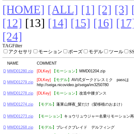
[HOME]
[ALL]
[1]
[2]
[3]
[12]
[13]
[14]
[15]
[16]
[17
[24]
TAGFilter
アクセサリ
モーション
ポーズ
モデル
ツール
S
NAME
COMMENT
D
MMD01280.zip
[DLKey]
【モーション】
MMD01204.zip
[DLKey]
【モデル】
AVI式ダークドレスミク passは
D
MMD01279.zip
http://seiga.nicovideo.jp/seiga/im3250780
D
MMD01278.zip
[DLKey]
【モーション】
改造中腰ダンス
D
MMD01274.zip
【モデル】
蓬莱山輝夜_髪だけ（髪移植のおまけ）
D
MMD01273.zip
【モーション】
キョウリュウジャー名乗りモーション再
D
MMD01268.zip
【モデル】
ブレイクブレイド デルフィング