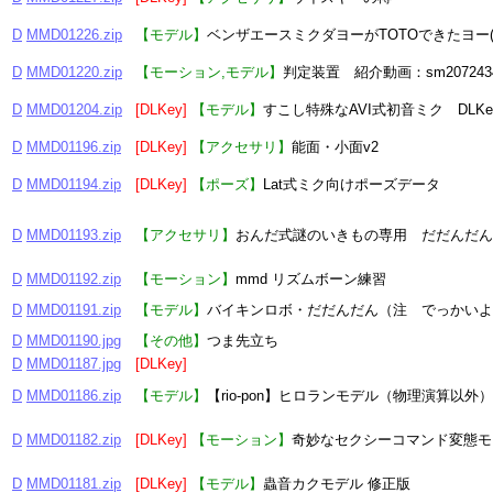
D
MMD01226.zip
【モデル】
ベンザエースミクダヨーがTOTOできたヨー(
D
MMD01220.zip
【モーション,モデル】
判定装置 紹介動画：sm207243
D
MMD01204.zip
[DLKey]
【モデル】
すこし特殊なAVI式初音ミク DLKer→
D
MMD01196.zip
[DLKey]
【アクセサリ】
能面・小面v2
D
MMD01194.zip
[DLKey]
【ポーズ】
Lat式ミク向けポーズデータ
D
MMD01193.zip
【アクセサリ】
おんだ式謎のいきもの専用 だだんだん
D
MMD01192.zip
【モーション】
mmd リズムボーン練習
D
MMD01191.zip
【モデル】
バイキンロボ・だだんだん（注 でっかいよ
D
MMD01190.jpg
【その他】
つま先立ち
D
MMD01187.jpg
[DLKey]
D
MMD01186.zip
【モデル】
【rio-pon】ヒロランモデル（物理演算以外
D
MMD01182.zip
[DLKey]
【モーション】
奇妙なセクシーコマンド変態モ
D
MMD01181.zip
[DLKey]
【モデル】
蟲音カクモデル 修正版