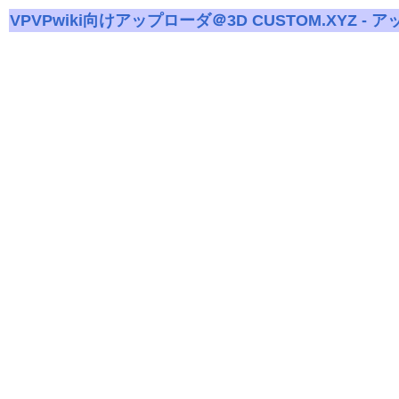
VPVPwiki向けアップローダ＠3D CUSTOM.XYZ - 