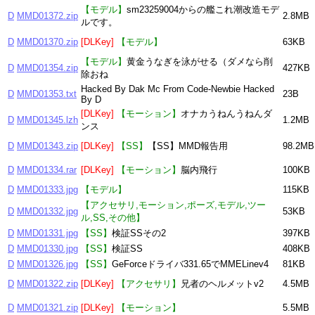
【モデル】
sm23259004からの艦これ潮改造モデ
D
MMD01372.zip
2.8MB
ルです。
D
MMD01370.zip
[DLKey]
【モデル】
63KB
【モデル】
黄金うなぎを泳がせる（ダメなら削
D
MMD01354.zip
427KB
除おね
Hacked By Dak Mc From Code-Newbie Hacked
D
MMD01353.txt
23B
By D
[DLKey]
【モーション】
オナカうねんうねんダ
D
MMD01345.lzh
1.2MB
ンス
D
MMD01343.zip
[DLKey]
【SS】
【SS】MMD報告用
98.2MB
D
MMD01334.rar
[DLKey]
【モーション】
脳内飛行
100KB
D
MMD01333.jpg
【モデル】
115KB
【アクセサリ,モーション,ポーズ,モデル,ツー
D
MMD01332.jpg
53KB
ル,SS,その他】
D
MMD01331.jpg
【SS】
検証SSその2
397KB
D
MMD01330.jpg
【SS】
検証SS
408KB
D
MMD01326.jpg
【SS】
GeForceドライバ331.65でMMELinev4
81KB
D
MMD01322.zip
[DLKey]
【アクセサリ】
兄者のヘルメットv2
4.5MB
D
MMD01321.zip
[DLKey]
【モーション】
5.5MB