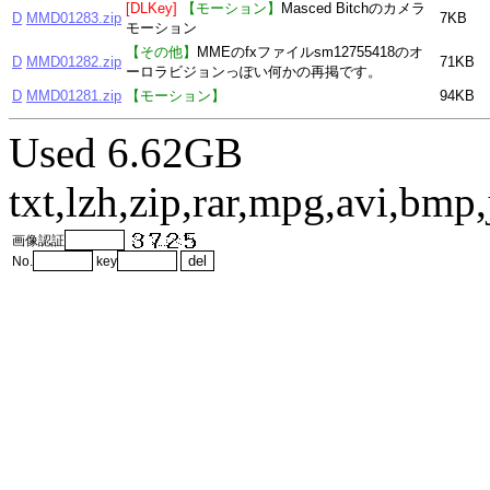
[DLKey]
【モーション】
Masced Bitchのカメラ
D
MMD01283.zip
7KB
モーション
【その他】
MMEのfxファイルsm12755418のオ
D
MMD01282.zip
71KB
ーロラビジョンっぽい何かの再掲です。
D
MMD01281.zip
【モーション】
94KB
Used 6.62GB
txt,lzh,zip,rar,mpg,avi,bm
画像認証
No.
key