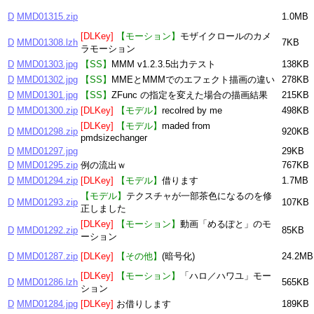
D
MMD01315.zip
1.0MB
[DLKey]
【モーション】
モザイクロールのカメ
D
MMD01308.lzh
7KB
ラモーション
D
MMD01303.jpg
【SS】
MMM v1.2.3.5出力テスト
138KB
D
MMD01302.jpg
【SS】
MMEとMMMでのエフェクト描画の違い
278KB
D
MMD01301.jpg
【SS】
ZFunc の指定を変えた場合の描画結果
215KB
D
MMD01300.zip
[DLKey]
【モデル】
recolred by me
498KB
[DLKey]
【モデル】
maded from
D
MMD01298.zip
920KB
pmdsizechanger
D
MMD01297.jpg
29KB
D
MMD01295.zip
例の流出ｗ
767KB
D
MMD01294.zip
[DLKey]
【モデル】
借ります
1.7MB
【モデル】
テクスチャが一部茶色になるのを修
D
MMD01293.zip
107KB
正しました
[DLKey]
【モーション】
動画「めるぽと」のモ
D
MMD01292.zip
85KB
ーション
D
MMD01287.zip
[DLKey]
【その他】
(暗号化)
24.2MB
[DLKey]
【モーション】
「ハロ／ハワユ」モー
D
MMD01286.lzh
565KB
ション
D
MMD01284.jpg
[DLKey]
お借りします
189KB