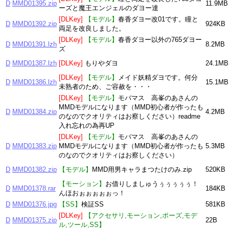
D
MMD01395.zip
11.9MB
ーズと魔王エンジェルのダヨー達
[DLKey]
【モデル】
春香ダヨー改01です。瞳と
D
MMD01392.zip
924KB
両足を改良しました。
[DLKey]
【モデル】
春香ダヨー以外の765ダヨー
D
MMD01391.lzh
8.2MB
ズ
D
MMD01387.lzh
[DLKey]
もりやダヨ
24.1MB
[DLKey]
【モデル】
メイド妖精ダヨです。何分
D
MMD01386.lzh
15.1MB
未熟者のため、ご容赦を・・・
[DLKey]
【モデル】
モバマス 高峯のあさんの
MMDモデルになります（MMD初心者が作ったも
D
MMD01384.zip
4.2MB
のなのでクオリティはお察しください）readme
入れ忘れの為再UP
[DLKey]
【モデル】
モバマス 高峯のあさんの
D
MMD01383.zip
MMDモデルになります（MMD初心者が作ったも
5.3MB
のなのでクオリティはお察しください）
D
MMD01382.zip
【モデル】
MMD用男キャラまつたけのみ.zip
520KB
【モーション】
お借りしましゅうぅぅぅぅぅ！
D
MMD01378.rar
184KB
んほおぉぉぉぉぉっ！
D
MMD01376.jpg
【SS】
検証SS
581KB
[DLKey]
【アクセサリ,モーション,ポーズ,モデ
D
MMD01375.zip
22B
ル,ツール,SS】