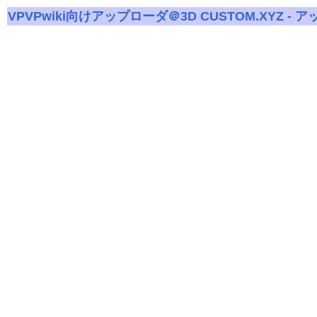
VPVPwiki向けアップローダ＠3D CUSTOM.XYZ - 