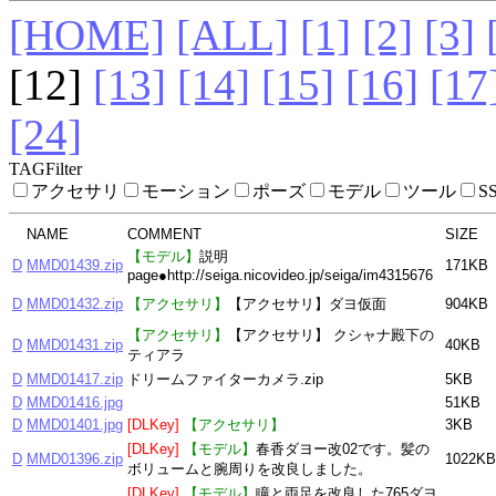
[HOME]
[ALL]
[1]
[2]
[3]
[12]
[13]
[14]
[15]
[16]
[17
[24]
TAGFilter
アクセサリ
モーション
ポーズ
モデル
ツール
S
NAME
COMMENT
SIZE
【モデル】
説明
D
MMD01439.zip
171KB
page●http://seiga.nicovideo.jp/seiga/im4315676
D
MMD01432.zip
【アクセサリ】
【アクセサリ】ダヨ仮面
904KB
【アクセサリ】
【アクセサリ】 クシャナ殿下の
D
MMD01431.zip
40KB
ティアラ
D
MMD01417.zip
ドリームファイターカメラ.zip
5KB
D
MMD01416.jpg
51KB
D
MMD01401.jpg
[DLKey]
【アクセサリ】
3KB
[DLKey]
【モデル】
春香ダヨー改02です。髪の
D
MMD01396.zip
1022KB
ボリュームと腕周りを改良しました。
[DLKey]
【モデル】
瞳と両足を改良した765ダヨ