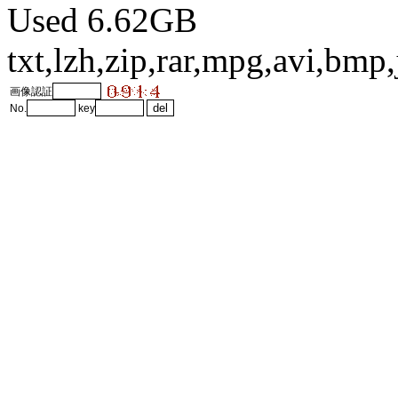
Used 6.62GB
txt,lzh,zip,rar,mpg,avi,bm
画像認証
No.
key