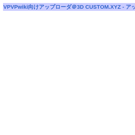
VPVPwiki向けアップローダ＠3D CUSTOM.XYZ - 