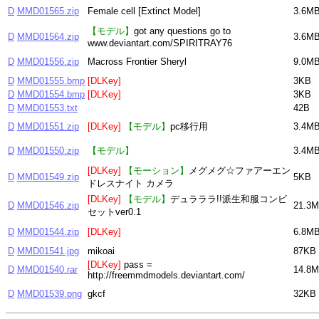
D
MMD01565.zip
Female cell [Extinct Model]
3.6M
【モデル】
got any questions go to
D
MMD01564.zip
3.6M
www.deviantart.com/SPIRITRAY76
D
MMD01556.zip
Macross Frontier Sheryl
9.0M
D
MMD01555.bmp
[DLKey]
3KB
D
MMD01554.bmp
[DLKey]
3KB
D
MMD01553.txt
42B
D
MMD01551.zip
[DLKey]
【モデル】
pc移行用
3.4M
D
MMD01550.zip
【モデル】
3.4M
[DLKey]
【モーション】
メグメグ☆ファアーエン
D
MMD01549.zip
5KB
ドレスナイト カメラ
[DLKey]
【モデル】
デュラララ!!派生和服コンビ
D
MMD01546.zip
21.3
セットver0.1
D
MMD01544.zip
[DLKey]
6.8M
D
MMD01541.jpg
mikoai
87KB
[DLKey]
pass =
D
MMD01540.rar
14.8
http://freemmdmodels.deviantart.com/
D
MMD01539.png
gkcf
32KB