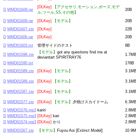
[DLKey]
【アクセサリ,モーション,ポーズ,モデ
D
MMD01609.rar
20B
ル,ツール,SS,その他】
D
MMD01608.rar
[DLKey]
【モデル】
20B
D
MMD01607.zip
[DLKey]
22B
D
MMD01606.rar
[DLKey]
20B
D
MMD01603.txt
管理サイドのテスト
8B
【モデル】
got any questions find me at
D
MMD01598.zip
1.7M
deviantart SPIRITRAY76
D
MMD01595.txt
178B
D
MMD01589.zip
[DLKey]
【モデル】
3.1M
D
MMD01588.zip
[DLKey]
【モデル】
3.1M
D
MMD01587.zip
[DLKey]
【モデル】
3.1M
D
MMD01577.zip
[DLKey]
【モデル】
夕焼けスカイドーム
6.3M
D
MMD01576.mp3
kariri
2.8M
D
MMD01575.mp3
[DLKey]
kari
2.8M
D
MMD01574.mp3
[DLKey]
かり
2.8M
D
MMD01567.zip
【モデル】
Fuyou Aoi [Extinct Model]
10.9