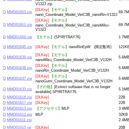
V132J.zip
[DLKey]
【モデル】
D
MMD01653.zip
69.7
nano_Coordinate_Model_VerC3B_nanoRin-V132J
[DLKey]
【モデル】
D
MMD01651.zip
69.7
nano_Coordinate_Model_VerC3B_nanoMiku-
V132J
D
MMD01650.zip
【モデル】
(SPIRITRAY76)
1.7M
D
MMD01645.zip
[DLKey]
【モデル】
nanoRinEpW (限定配布)
121K
[DLKey]
【モデル】
D
MMD01639.zip
5.6M
nanoMiku_Coordinate_Model_VerC3B_V132H
[DLKey]
【モデル】
D
MMD01638.zip
5.6M
nanoRin_Coordinate_Model_VerC3B_V132H
[DLKey]
【モデル】
D
MMD01637.zip
5.6M
nanoGumi_Coordinate_Model_VerC3B_V132H
【その他】
[Extinct software that is no longer
D
MMD01633.zip
5.1M
available] SPIRITRAY76
D
MMD01618.zip
[DLKey]
22B
D
MMD01617.zip
[DLKey]
22B
D
MMD01613.zip
【アクセサリ】
MLP
3.4M
D
MMD01612.jpg
MLP
32KB
D
MMD01611.zip
2.4M
D
MMD01610.rar
[DLKey]
20B