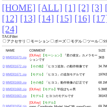
[HOME]
[ALL]
[1]
[2]
[3]
[12]
[13]
[14]
[15]
[16]
[17
[24]
TAGFilter
アクセサリ
モーション
ポーズ
モデル
ツール
S
NAME
COMMENT
SIZE
[DLKey]
【モーション】
『君の彼女』カメラモー
D
MMD01673.zip
3KB
ションです
D
MMD01672.zip
【その他】
「ヒヨコ追加」の動作映像です
34.7
D
MMD01671.zip
【モデル】
「ヒヨコ」の追加モデルです
197K
D
MMD01669.zip
【その他】
「ヒヨコ」動作映像の訂正です
68.1
D
MMD01668.zip
[DLKey]
【モデル】
竿役ぽちゃ男
5.3M
D
MMD01663.zip
【モデル】
ヒヨコのモデルです
381K
[DLKey]
【モデル】
D
MMD01654.zip
69.7
nano_Coordinate_Model_VerC3B_nanoGumi-